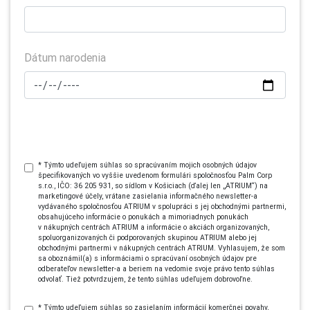
Dátum narodenia
* Týmto udeľujem súhlas so spracúvaním mojich osobných údajov
špecifikovaných vo vyššie uvedenom formulári spoločnosťou Palm Corp
s.r.o., IČO: 36 205 931, so sídlom v Košiciach (ďalej len „ATRIUM“) na
marketingové účely, vrátane zasielania informačného newsletter-a
vydávaného spoločnosťou ATRIUM v spolupráci s jej obchodnými partnermi,
obsahujúceho informácie o ponukách a mimoriadnych ponukách
v nákupných centrách ATRIUM a informácie o akciách organizovaných,
spoluorganizovaných či podporovaných skupinou ATRIUM alebo jej
obchodnými partnermi v nákupných centrách ATRIUM. Vyhlasujem, že som
sa oboznámil(a) s informáciami o spracúvaní osobných údajov pre
odberateľov newsletter-a a beriem na vedomie svoje právo tento súhlas
odvolať. Tiež potvrdzujem, že tento súhlas udeľujem dobrovoľne.
* Týmto udeľujem súhlas so zasielaním informácií komerčnej povahy,