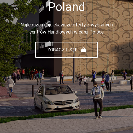
Poland
Najlepsze i najciekawsze oferty z wybranych
centrów Handlowych w całej Polsce
ZOBACZ LISTĘ