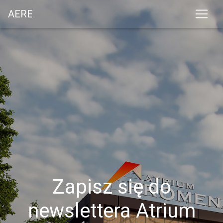
AERE
Zapisz się do
newslettera Atrium